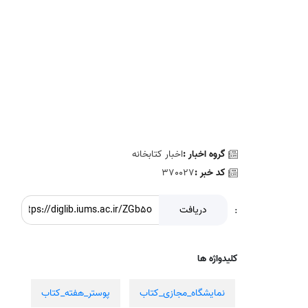
گروه اخبار :
اخبار کتابخانه
کد خبر :
370027
:
دریافت
کلیدواژه ها
نمایشگاه_مجازی_کتاب
پوستر_هفته_کتاب