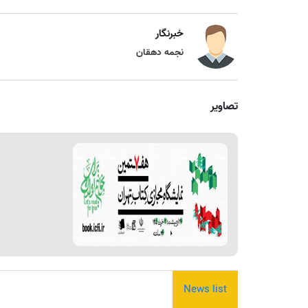
خبرنگار
نجمه دهقان
تصاویر
News list