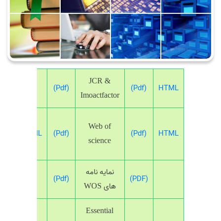
JCR &
HTML
(Pdf)
(Pdf)
مع
Imoactfactor
Web of
HTML
(Pdf)
(Pdf)
HTML
science
lar
نمایه نامه
(Pdf)
(PDF)
ect
های
WOS
Essential