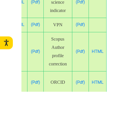
HTML
(Pdf)
(Pdf)
science
indicator
HTML
(Pdf)
(Pdf)
l
VPN
Scopus
&
Author
(Pdf)
(Pdf)
HTML
kin
profile
SI)
correction
lar
(Pdf)
(Pdf)
HTML
ORCID
Open access
(Pdf)
(Pdf)
HTML
ey
journals
نحوه