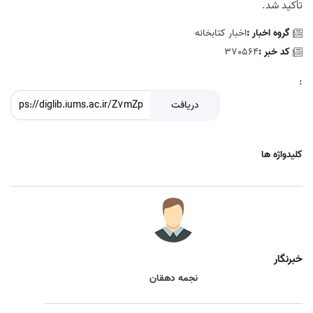
تأکید شد
.
گروه اخبار :
اخبار کتابخانه
کد خبر :
370564
:
دریافت
کلیدواژه ها
خبرنگار
نجمه دهقان